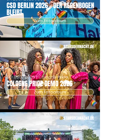
CSD BERLIN 2026 - DER REGENBOGEN
BLEIBT
Zum Fotoalbum
SO
05.07.2026
| Cologne Pride
COLOGNE PRIDE DEMO 2026
Zum Fotoalbum