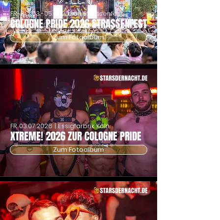
FR-SO
03.-05.07.2026
| Strassenfest
COLOGNE PRIDE 2026 STRASSENFEST
Zum Fotoalbum
FR
03.07.2026
| Essigfarbrik Köln
XTREME! 2026 ZUR COLOGNE PRIDE
Zum Fotoalbum