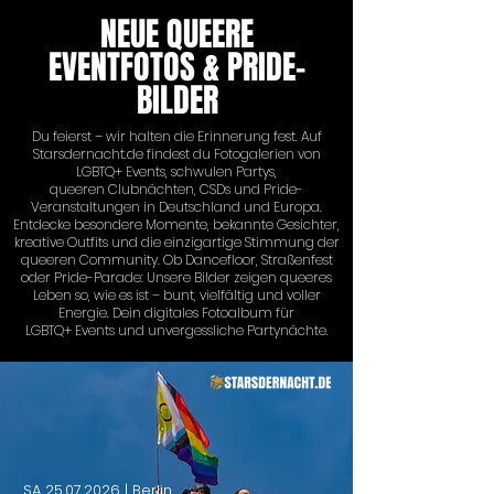
NEUE QUEERE
EVENTFOTOS & PRIDE-
BILDER
Du feierst – wir halten die Erinnerung fest. Auf
Starsdernacht.de findest du Fotogalerien von
LGBTQ+ Events, schwulen Partys,
queeren Clubnächten, CSDs und Pride-
Veranstaltungen in Deutschland und Europa.
Entdecke besondere Momente, bekannte Gesichter,
kreative Outfits und die einzigartige Stimmung der
queeren Community. Ob Dancefloor, Straßenfest
oder Pride-Parade: Unsere Bilder zeigen queeres
Leben so, wie es ist – bunt, vielfältig und voller
Energie. Dein digitales Fotoalbum für
LGBTQ+ Events und unvergessliche Partynächte.
SA
25.07.2026
| Berlin