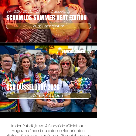
SA
13.06.2026
| ZAKK in Düsseldorf
SCHAMLOS SUMMER HEAT EDITION
Zum Fotoalbum
SA 06. JUNI 2026
CSD DÜSSELDORF 2026
Zum Fotoalbum
In der Rubrik „News & Storys“ des Gleichlaut
Magazins findest du aktuelle Nachrichten,
Hintergründe und persönliche Geschichten aus