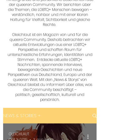
der queeren Community. Wir berichten über
die Themen, die LGBTQ+ Menschen bewegen –
verständlich, nahbar und mit einer klaren
Haltung für Vielfalt, Sichtbarkeit und gleiche
Rechte.
Gleichlaut ist ein Magazin von und für die
queere Community. Deshalb betrachten wir
aktuelle Entwicklungen aus einer LGBTQ+
Perspektive und schaffen Raum für
unterschiedliche Erfahrungen, Identitäten und
Stimmen. Entdecke aktuelle LGBTQ+
Nachrichten, spannende Interviews,
bewegende Geschichten und neue
Perspektiven aus Deutschland, Europa und der
queeren Welt. Mit den „News & Storys“ von
Gleichlaut bleibst du informiert über alles, was
die Community beschäftigt –
politisch, gesellschaftlich, kulturell und
persönlich.
NEWS & STORIES +
GLEICHLAUT
Oct 3, 2019
3 min read