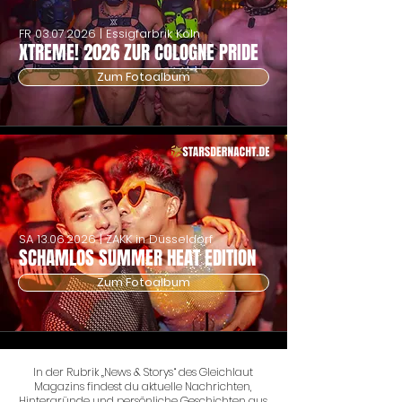
FR
03.07.2026
| Essigfarbrik Köln
XTREME! 2026 ZUR COLOGNE PRIDE
Zum Fotoalbum
SA
13.06.2026
| ZAKK in Düsseldorf
SCHAMLOS SUMMER HEAT EDITION
Zum Fotoalbum
In der Rubrik „News & Storys“ des Gleichlaut
Magazins findest du aktuelle Nachrichten,
Hintergründe und persönliche Geschichten aus