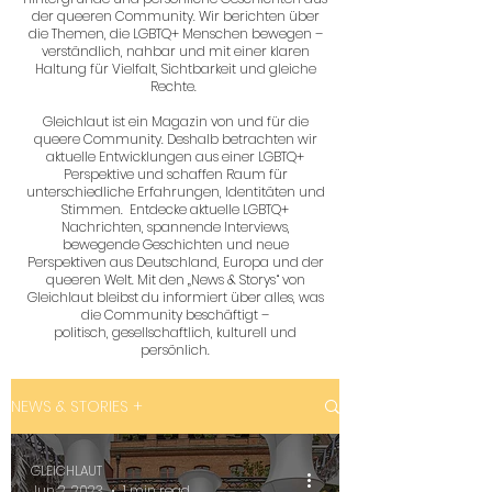
der queeren Community. Wir berichten über
die Themen, die LGBTQ+ Menschen bewegen –
verständlich, nahbar und mit einer klaren
Haltung für Vielfalt, Sichtbarkeit und gleiche
Rechte.
Gleichlaut ist ein Magazin von und für die
queere Community. Deshalb betrachten wir
aktuelle Entwicklungen aus einer LGBTQ+
Perspektive und schaffen Raum für
unterschiedliche Erfahrungen, Identitäten und
Stimmen. Entdecke aktuelle LGBTQ+
Nachrichten, spannende Interviews,
bewegende Geschichten und neue
Perspektiven aus Deutschland, Europa und der
queeren Welt. Mit den „News & Storys“ von
Gleichlaut bleibst du informiert über alles, was
die Community beschäftigt –
politisch, gesellschaftlich, kulturell und
persönlich.
NEWS & STORIES +
GLEICHLAUT
Jun 2, 2023
1 min read