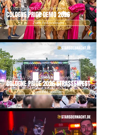
SO
05.07.2026
| Cologne Pride
COLOGNE PRIDE DEMO 2026
Zum Fotoalbum
FR-SO
03.-05.07.2026
| Strassenfest
COLOGNE PRIDE 2026 STRASSENFEST
Zum Fotoalbum