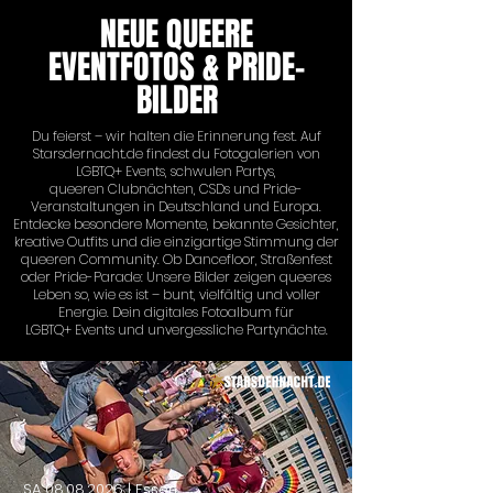
NEUE QUEERE
EVENTFOTOS & PRIDE-
BILDER
Du feierst – wir halten die Erinnerung fest. Auf
Starsdernacht.de findest du Fotogalerien von
LGBTQ+ Events, schwulen Partys,
queeren Clubnächten, CSDs und Pride-
Veranstaltungen in Deutschland und Europa.
Entdecke besondere Momente, bekannte Gesichter,
kreative Outfits und die einzigartige Stimmung der
queeren Community. Ob Dancefloor, Straßenfest
oder Pride-Parade: Unsere Bilder zeigen queeres
Leben so, wie es ist – bunt, vielfältig und voller
Energie. Dein digitales Fotoalbum für
LGBTQ+ Events und unvergessliche Partynächte.
SA
08.08.2026
| Essen